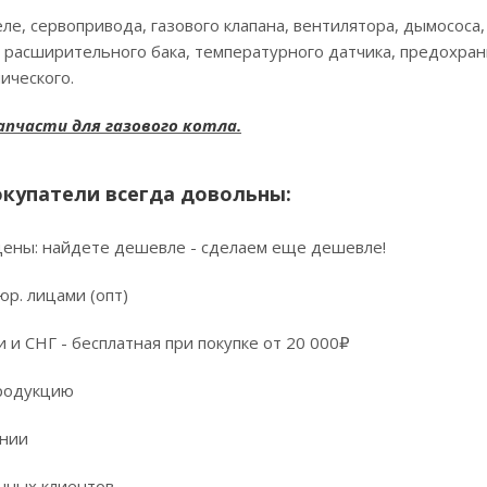
ле, сервопривода, газового клапана, вентилятора, дымососа,
 расширительного бака, температурного датчика, предохран
ического.
пчасти для газового котла.
купатели всегда довольны:
цены: найдете дешевле - сделаем еще дешевле!
юр. лицами (опт)
 и СНГ - бесплатная при покупке от 20 000₽
продукцию
ении
нных клиентов