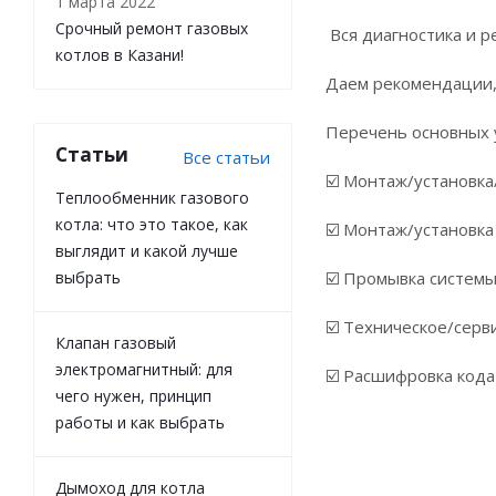
1 марта 2022
Срочный ремонт газовых
Вся диагностика и ре
котлов в Казани!
Даем рекомендации,
Перечень основных у
Статьи
Все статьи
☑️ Монтаж/установка
Теплообменник газового
котла: что это такое, как
☑️ Монтаж/установка
выглядит и какой лучше
выбрать
☑️ Промывка систем
☑️ Техническое/серв
Клапан газовый
электромагнитный: для
☑️ Расшифровка кода
чего нужен, принцип
работы и как выбрать
Дымоход для котла