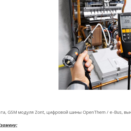
та, GSM модуля Zont, цифровой шины OpenThem / e-Bus, вын
замену: