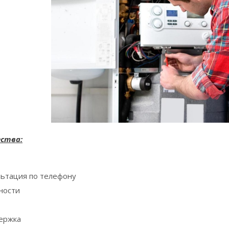
ства:
льтация по телефону
ности
ержка