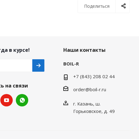
Поделиться
да в курсе!
Наши контакты
BOIL-R
+7 (843) 208 02 44
ь на связи
order@boil-r.ru
г. Казань
,
ш.
Горьковское, д. 49