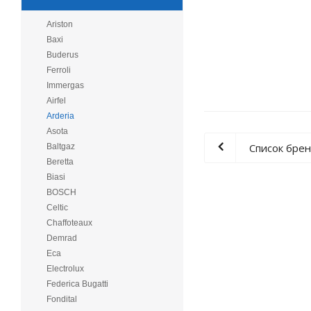
Ariston
Baxi
Buderus
Ferroli
Immergas
Airfel
Arderia
Asota
Список бре
Baltgaz
Beretta
Biasi
BOSCH
Celtic
Chaffoteaux
Demrad
Eca
Electrolux
Federica Bugatti
Fondital