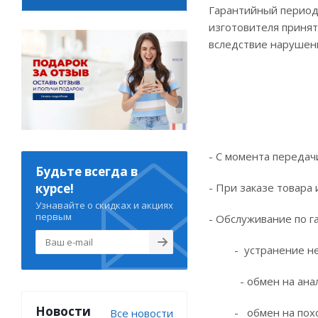
Гарантийный период 
изготовителя принят
вследствие нарушени
- С момента передач
Будьте всегда в
курсе!
- При заказе товара
Узнавайте о скидках и акциях
первым
- Обслуживание по г
- устранение недо
- обмен на аналог
Новости
- обмен на похожи
Все новости