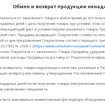
Обмен и возврат продукции ненад
тказаться от заказанного товара в любое время до его получе
ндарных дней с даты получения товара, при условии, если с
тверждающий факт и условия покупки указанного товара. Пр
свой счет. Продавец возвращает Покупателю стоимость опла
ей со дня предъявления Покупателем соответствующего требо
.02.1992 № 2300-1 (
https://www.consultant.ru/popular/consume
тказе Покупателя от заказанного Товара Продавец удержива
вором, расходы Продавца на доставку от Покупателя возвра
ве возвратить товары надлежащего качества, указанные в 
ащих возврату или обмену, утвержденном Постановлением П
лендарных дней после получения товара электрические плат
му заключению специалиста.
им быть максимально внимательным при подборе оборудован