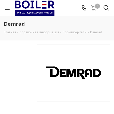
0
Demrad
Главная
-
Справочная информация
-
Производители
-
Demrad