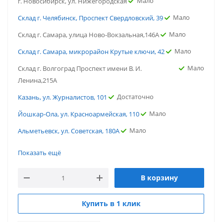
Мало
г. Новосибирск, ул. Нижегородская
Мало
Склад г. Челябинск, Проспект Свердловский, 39
Мало
Склад г. Самара, улица Ново-Вокзальная,146А
Мало
Склад г. Самара, микрорайон Крутые ключи, 42
Мало
Склад г. Волгоград Проспект имени В. И.
Ленина,215А
Достаточно
Казань, ул. Журналистов, 101
Мало
Йошкар-Ола, ул. Красноармейская, 110
Мало
Альметьевск, ул. Советская, 180А
Мало
г. Ярославль, ул. Вспольинское поле
Показать ещё
Мало
г. Саратов, ул. Политехническая
В корзину
Мало
г. Пятигорск, ул. Ермолова
Достаточно
г. Омск, ул.13-я линия
Купить в 1 клик
Мало
г. Новосибирск, ул. Нижегородская