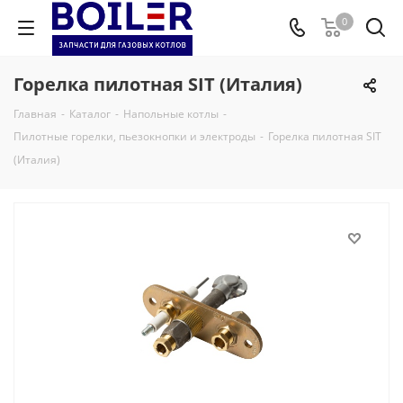
0
Горелка пилотная SIT (Италия)
Главная
-
Каталог
-
Напольные котлы
-
Пилотные горелки, пьезокнопки и электроды
-
Горелка пилотная SIT
(Италия)