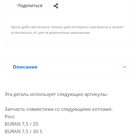
Поделиться
Мало
Склад г. Челябинск, Проспект Свердловский, 39
Мало
Склад г. Самара, улица Ново-Вокзальная,146А
Цена действительна только для интернет-магазина и может
Мало
Склад г. Самара, микрорайон Крутые ключи, 42
отличаться от цен в розничных магазинах
Мало
Склад г. Волгоград Проспект имени В. И.
Ленина,215А
Достаточно
Казань, ул. Журналистов, 101
Мало
Йошкар-Ола, ул. Красноармейская, 110
Описание
Мало
Альметьевск, ул. Советская, 180А
Эта деталь использует следующие артикулы:
Запчасть совместима со следующими котлами:
Росс
BURAN 7,5 / 25
BURAN 7,5 / 30 S