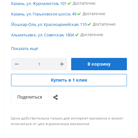
Достаточно
Казань, ул. Журналистов, 101
Достаточно
Казань, ул. Горьковское шоссе, 49
Достаточно
Йошкар-Ола, ул. Красноармейская, 110
Достаточно
Альметьевск, ул. Советская, 180А
Достаточно
г. Всеволожск, ул. Всеволожский проспект
Показать ещё
Достаточно
г. Владимир, ул. Дзержинского
В корзину
Достаточно
Склад Казань, ул. Горьковское шоссе
Достаточно
Казань, ул. Журналистов, 101
Купить в 1 клик
Достаточно
Казань, ул. Горьковское шоссе, 49
Поделиться
Достаточно
Йошкар-Ола, ул. Красноармейская, 110
Достаточно
Альметьевск, ул. Советская, 180А
Цена действительна только для интернет-магазина и может
отличаться от цен в розничных магазинах