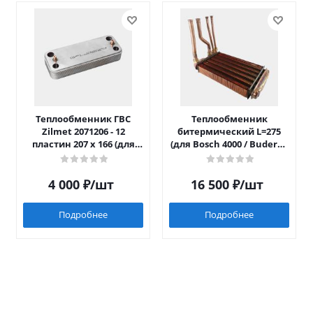
Теплообменник ГВС
Теплообменник
Zilmet 2071206 - 12
битермический L=275
пластин 207 x 166 (для
(для Bosch 4000 / Buderus
Luna/Eco Four после 2014)
042)
4 000
₽
/шт
16 500
₽
/шт
Подробнее
Подробнее